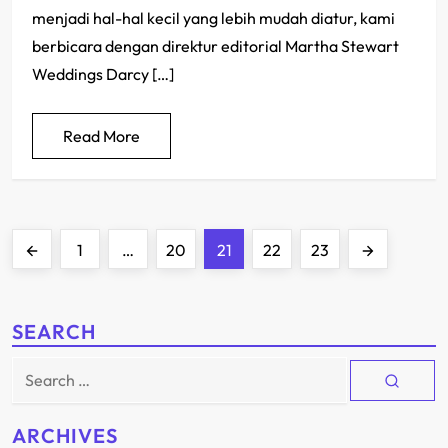
menjadi hal-hal kecil yang lebih mudah diatur, kami
berbicara dengan direktur editorial Martha Stewart
Weddings Darcy […]
Read More
P
Previous
Page
Page
Page
Page
Page
Next
1
…
20
21
22
23
o
page
page
s
SEARCH
t
Search
for:
s
ARCHIVES