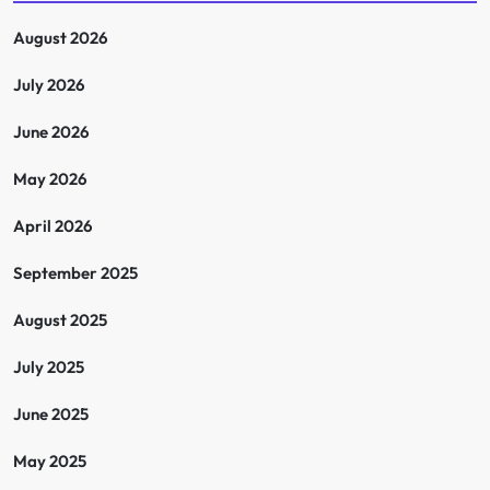
p
August 2026
a
July 2026
g
June 2026
i
May 2026
n
April 2026
a
September 2025
t
August 2025
i
July 2025
o
June 2025
n
May 2025