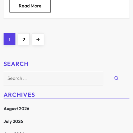
Read More
P
Page
Page
Next
1
2
o
page
s
SEARCH
t
Search
for:
s
ARCHIVES
p
August 2026
a
July 2026
g