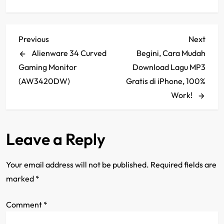
P
Previous
Next
Previous
Next
Post
Post
Alienware 34 Curved
Begini, Cara Mudah
o
Gaming Monitor
Download Lagu MP3
s
(AW3420DW)
Gratis di iPhone, 100%
Work!
t
n
Leave a Reply
a
Your email address will not be published.
Required fields are
v
marked
*
i
Comment
*
g