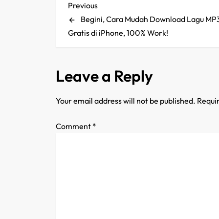
P
Previous
Previous
Post
Begini, Cara Mudah Download Lagu MP
o
Gratis di iPhone, 100% Work!
s
t
Leave a Reply
n
Your email address will not be published.
Requir
a
Comment
*
v
i
g
a