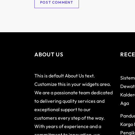
ABOUT US
RECE
This is default About Us text.
Sistem
Customize this in your widgets area.
Dewata
We are a passionate team dedicated
Kalder
to delivering quality services and
Aga
exceptional support to our
Pandu
customers every step of the way.
Kargo 
With years of experience and a
Pengik
commitment to innovation, we