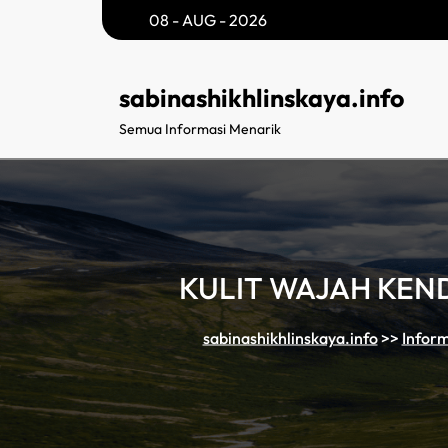
Skip
08 - AUG - 2026
to
content
sabinashikhlinskaya.info
Semua Informasi Menarik
KULIT WAJAH KEN
sabinashikhlinskaya.info
>>
Inform