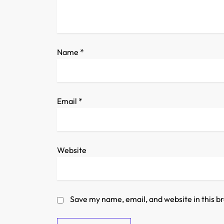
t
i
o
Name
*
n
Email
*
Website
Save my name, email, and website in this b