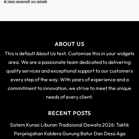
dr laser gogomall
nur aqiqah
ABOUT US
This is default About Us text. Customize this in your widgets
area. We are a passionate team dedicated to delivering
quality services and exceptional support to our customers
every step of the way. With years of experience and a
commitment to innovation, we strive to meet the unique
needs of every client.
RECENT POSTS
Sistem Kurasi Liburan Tradisional Dewata 2026: Taktik
Penjelajahan Kaldera Gunung Batur Dan Desa Aga