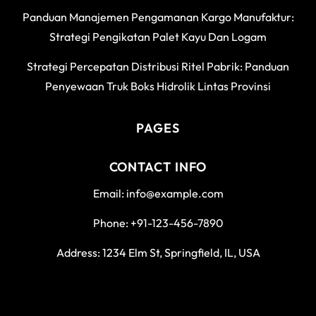
Panduan Manajemen Pengamanan Kargo Manufaktur:
Strategi Pengikatan Palet Kayu Dan Logam
Strategi Percepatan Distribusi Ritel Pabrik: Panduan
Penyewaan Truk Boks Hidrolik Lintas Provinsi
PAGES
CONTACT INFO
Email: info@example.com
Phone: +91-123-456-7890
Address: 1234 Elm St, Springfield, IL, USA