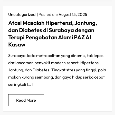
Uncategorized
Posted on:
August 15, 2025
Atasi Masalah Hipertensi, Jantung,
dan Diabetes di Surabaya dengan
Terapi Pengobatan Alami PAZ Al
Kasaw
Surabaya, kota metropolitan yang dinamis, tak lepas
dari ancaman penyakit modern seperti Hipertensi,
Jantung, dan Diabetes. Tingkat stres yang tinggi, pola
makan kurang seimbang, dan gaya hidup serba cepat
seringkali […]
Read More