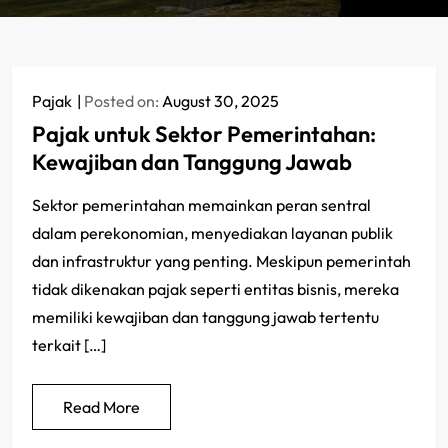
Pajak
Posted on:
August 30, 2025
Pajak untuk Sektor Pemerintahan:
Kewajiban dan Tanggung Jawab
Sektor pemerintahan memainkan peran sentral
dalam perekonomian, menyediakan layanan publik
dan infrastruktur yang penting. Meskipun pemerintah
tidak dikenakan pajak seperti entitas bisnis, mereka
memiliki kewajiban dan tanggung jawab tertentu
terkait […]
Read More