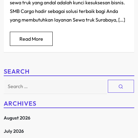
sewa truk yang andal adalah kunci kesuksesan bisnis.
SMB Cargo hadir sebagai solusi terbaik bagi Anda
yang membutuhkan layanan Sewa truk Surabaya, […]
Read More
SEARCH
Search
for:
ARCHIVES
August 2026
July 2026