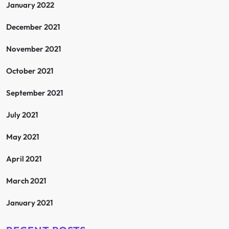
January 2022
December 2021
November 2021
October 2021
September 2021
July 2021
May 2021
April 2021
March 2021
January 2021