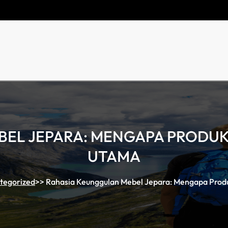
EL JEPARA: MENGAPA PRODUK L
UTAMA
tegorized
>>
Rahasia Keunggulan Mebel Jepara: Mengapa Produk