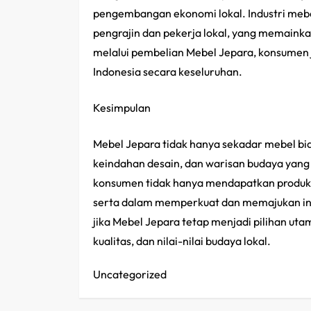
pengembangan ekonomi lokal. Industri mebe
pengrajin dan pekerja lokal, yang memainka
melalui pembelian Mebel Jepara, konsumen j
Indonesia secara keseluruhan.
Kesimpulan
Mebel Jepara tidak hanya sekadar mebel bia
keindahan desain, dan warisan budaya yang
konsumen tidak hanya mendapatkan produk be
serta dalam memperkuat dan memajukan indu
jika Mebel Jepara tetap menjadi pilihan u
kualitas, dan nilai-nilai budaya lokal.
Uncategorized