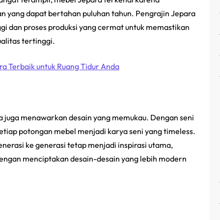
an yang dapat bertahan puluhan tahun. Pengrajin Jepara
gi dan proses produksi yang cermat untuk memastikan
litas tertinggi.
ra Terbaik untuk Ruang Tidur Anda
ara juga menawarkan desain yang memukau. Dengan seni
 setiap potongan mebel menjadi karya seni yang timeless.
enerasi ke generasi tetap menjadi inspirasi utama,
 dengan menciptakan desain-desain yang lebih modern