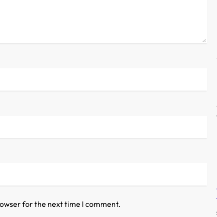
rowser for the next time I comment.