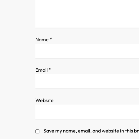
t
i
o
Name
*
n
Email
*
Website
Save my name, email, and website in this b