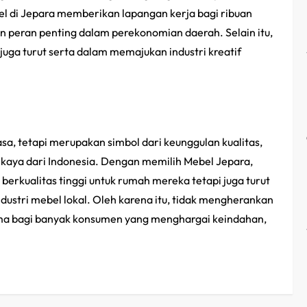
l di Jepara memberikan lapangan kerja bagi ribuan
n peran penting dalam perekonomian daerah. Selain itu,
uga turut serta dalam memajukan industri kreatif
sa, tetapi merupakan simbol dari keunggulan kualitas,
 kaya dari Indonesia. Dengan memilih Mebel Jepara,
rkualitas tinggi untuk rumah mereka tetapi juga turut
stri mebel lokal. Oleh karena itu, tidak mengherankan
tama bagi banyak konsumen yang menghargai keindahan,