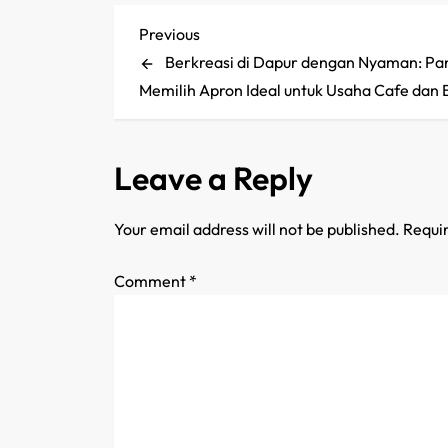
P
Previous
Previous
Post
Berkreasi di Dapur dengan Nyaman: P
o
Memilih Apron Ideal untuk Usaha Cafe dan 
s
t
Leave a Reply
n
Your email address will not be published.
Requir
a
Comment
*
v
i
g
a