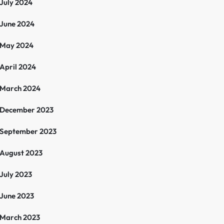
July 2024
June 2024
May 2024
April 2024
March 2024
December 2023
September 2023
August 2023
July 2023
June 2023
March 2023