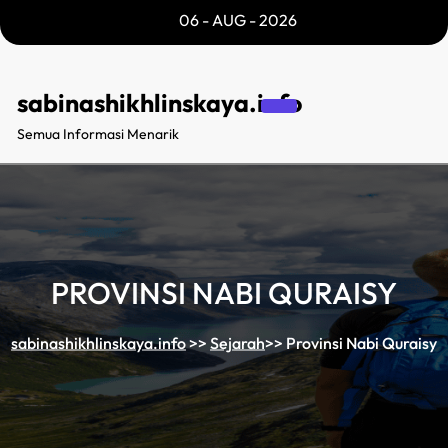
Skip
06 - AUG - 2026
to
content
sabinashikhlinskaya.info
Semua Informasi Menarik
PROVINSI NABI QURAISY
sabinashikhlinskaya.info
>>
Sejarah
>>
Provinsi Nabi Quraisy