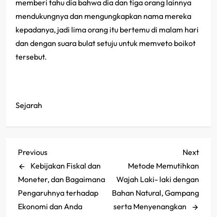
memberi tahu dia bahwa dia dan tiga orang lainnya
mendukungnya dan mengungkapkan nama mereka
kepadanya, jadi lima orang itu bertemu di malam hari
dan dengan suara bulat setuju untuk memveto boikot
tersebut.
Sejarah
P
Previous
Next
Previous
Next
Post
Post
Kebijakan Fiskal dan
Metode Memutihkan
o
Moneter, dan Bagaimana
Wajah Laki- laki dengan
s
Pengaruhnya terhadap
Bahan Natural, Gampang
Ekonomi dan Anda
serta Menyenangkan