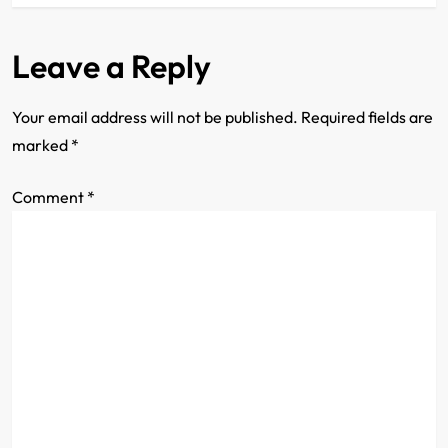
t
n
Leave a Reply
a
Your email address will not be published.
Required fields are
v
marked
*
i
Comment
*
g
a
t
i
o
n