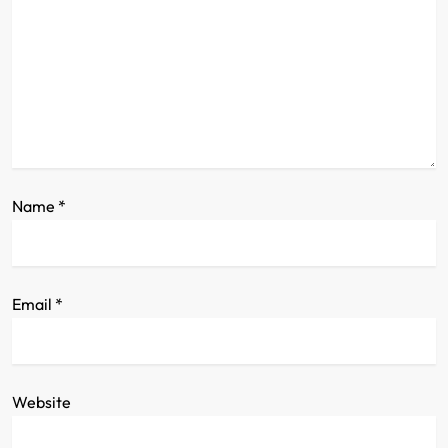
t
i
o
n
Name
*
Email
*
Website