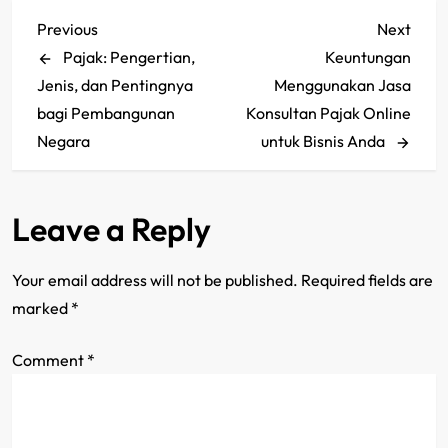
P
Previous
Next
Previous
Next
Post
Post
Pajak: Pengertian,
Keuntungan
o
Jenis, dan Pentingnya
Menggunakan Jasa
s
bagi Pembangunan
Konsultan Pajak Online
Negara
untuk Bisnis Anda
t
n
Leave a Reply
a
Your email address will not be published.
Required fields are
v
marked
*
i
Comment
*
g
a