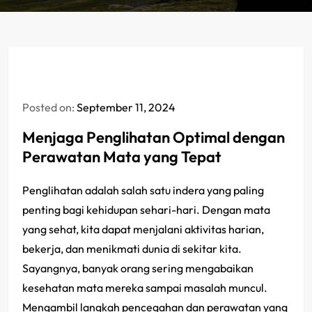
Posted on:
September 11, 2024
Menjaga Penglihatan Optimal dengan
Perawatan Mata yang Tepat
Penglihatan adalah salah satu indera yang paling
penting bagi kehidupan sehari-hari. Dengan mata
yang sehat, kita dapat menjalani aktivitas harian,
bekerja, dan menikmati dunia di sekitar kita.
Sayangnya, banyak orang sering mengabaikan
kesehatan mata mereka sampai masalah muncul.
Mengambil langkah pencegahan dan perawatan yang