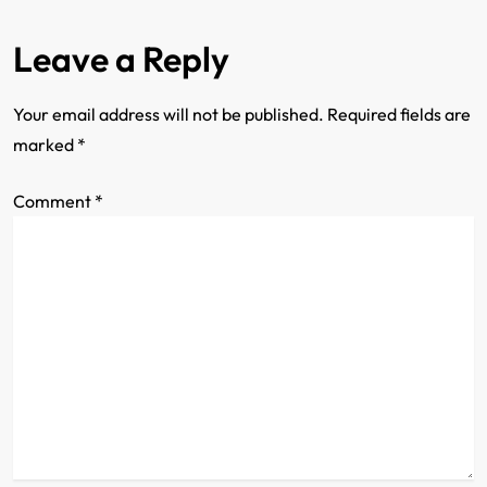
v
Leave a Reply
i
Your email address will not be published.
Required fields are
g
marked
*
a
Comment
*
t
i
o
n