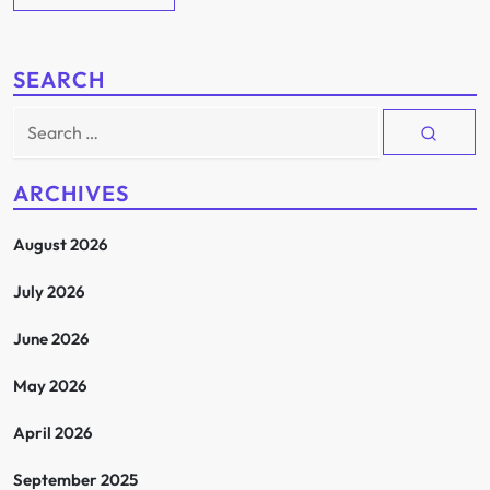
SEARCH
Search
for:
ARCHIVES
August 2026
July 2026
June 2026
May 2026
April 2026
September 2025