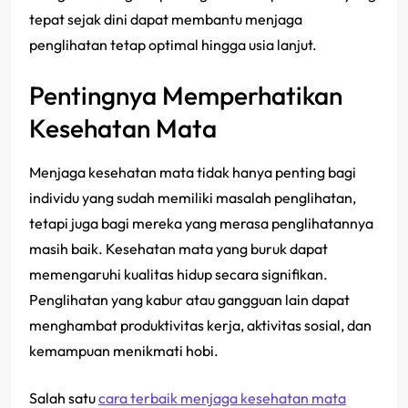
tepat sejak dini dapat membantu menjaga
penglihatan tetap optimal hingga usia lanjut.
Pentingnya Memperhatikan
Kesehatan Mata
Menjaga kesehatan mata tidak hanya penting bagi
individu yang sudah memiliki masalah penglihatan,
tetapi juga bagi mereka yang merasa penglihatannya
masih baik. Kesehatan mata yang buruk dapat
memengaruhi kualitas hidup secara signifikan.
Penglihatan yang kabur atau gangguan lain dapat
menghambat produktivitas kerja, aktivitas sosial, dan
kemampuan menikmati hobi.
Salah satu
cara terbaik menjaga kesehatan mata