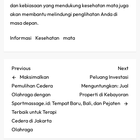
dan kebiasaan yang mendukung kesehatan mata juga
akan membantu melindungi penglihatan Anda di
masa depan.
Informasi
/
Kesehatan
/
mata
P
Previous
Next
Previous
Next
Post
Post
Maksimalkan
Peluang Investasi
o
Pemulihan Cedera
Menguntungkan: Jual
s
Olahraga dengan
Properti di Kebayoran
Sportmassage.id: Tempat
Baru, Bali, dan Pejaten
t
Terbaik untuk Terapi
Cedera di Jakarta
n
Olahraga
a