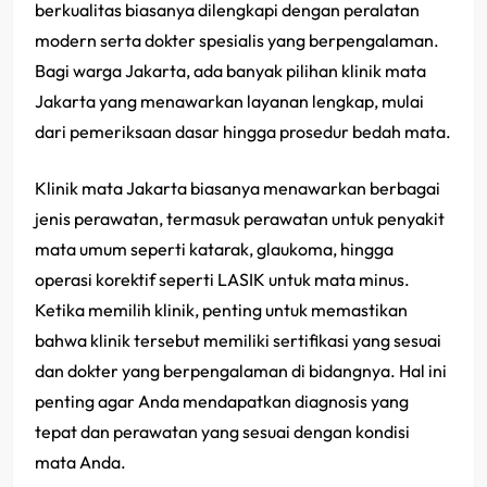
berkualitas biasanya dilengkapi dengan peralatan
modern serta dokter spesialis yang berpengalaman.
Bagi warga Jakarta, ada banyak pilihan klinik mata
Jakarta yang menawarkan layanan lengkap, mulai
dari pemeriksaan dasar hingga prosedur bedah mata.
Klinik mata Jakarta biasanya menawarkan berbagai
jenis perawatan, termasuk perawatan untuk penyakit
mata umum seperti katarak, glaukoma, hingga
operasi korektif seperti LASIK untuk mata minus.
Ketika memilih klinik, penting untuk memastikan
bahwa klinik tersebut memiliki sertifikasi yang sesuai
dan dokter yang berpengalaman di bidangnya. Hal ini
penting agar Anda mendapatkan diagnosis yang
tepat dan perawatan yang sesuai dengan kondisi
mata Anda.