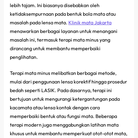
lebih tajam. Ini biasanya disebabkan oleh
ketidaksempurnaan pada bentuk bola mata atau
masalah pada lensa mata.
Klinik mata Jakarta
menawarkan berbagai layanan untuk menangani
masalah ini, termasuk terapi mata minus yang
dirancang untuk membantu memperbaiki
penglihatan.
Terapi mata minus melibatkan berbagai metode,
mulai dari penggunaan lensa korektif hingga prosedur
bedah seperti LASIK. Pada dasarnya, terapi ini
bertujuan untuk mengurangi ketergantungan pada
kacamata atau lensa kontak dengan cara
memperbaiki bentuk atau fungsi mata. Beberapa
terapi modern juga menggabungkan latihan mata
khusus untuk membantu memperkuat otot-otot mata,