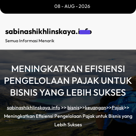
Skip
08 - AUG - 2026
to
content
sabinashikhlinskaya.info
Semua Informasi Menarik
MENINGKATKAN EFISIENSI
PENGELOLAAN PAJAK UNTUK
BISNIS YANG LEBIH SUKSES
sabinashikhlinskaya.info
>>
bisnis
>>
keuangan
>>
Pajak
>>
Meningkatkan Efisiensi Pengelolaan Pajak untuk Bisnis yang
Lebih Sukses