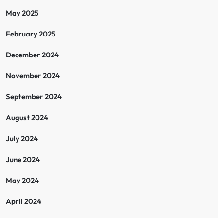
May 2025
February 2025
December 2024
November 2024
September 2024
August 2024
July 2024
June 2024
May 2024
April 2024