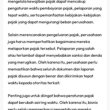
mengelola kewajiban pajak dapat mencakup
pengaturan waktu pembayaran pajak, pelaporan yang
tepat waktu, serta pemanfaatan kebijakan-kebijakan
pajak yang dapat mengurangi beban perusahaan.
Selain merencanakan pengeluaran pajak, perusahaan
juga harus memperhatikan bagaimana mereka
melaporkan pajak tersebut. Pelaporan yang salah
atau terlambat dapat menyebabkan sanksi dan denda
yang merugikan. Oleh karena itu, perusahaan perlu
memastikan bahwa seluruh dokumen dan laporan
pajak disusun dengan benar dan dikirimkan tepat
waktu kepada otoritas terkait.
Penting juga untuk diingat bahwa peraturan pajak
dapat berubah seiring waktu. Oleh karena itu, bisnis
perlu selalu memperbarui pengetahuan mereka