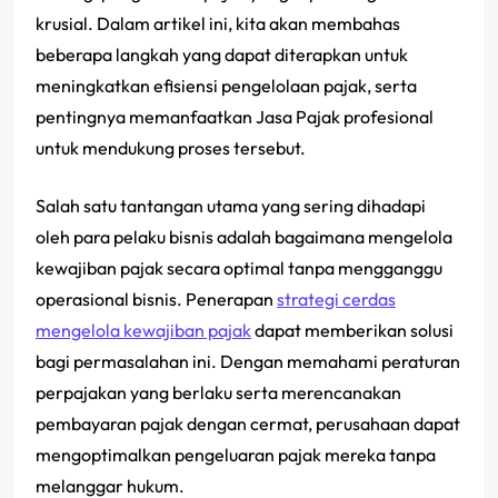
krusial. Dalam artikel ini, kita akan membahas
beberapa langkah yang dapat diterapkan untuk
meningkatkan efisiensi pengelolaan pajak, serta
pentingnya memanfaatkan Jasa Pajak profesional
untuk mendukung proses tersebut.
Salah satu tantangan utama yang sering dihadapi
oleh para pelaku bisnis adalah bagaimana mengelola
kewajiban pajak secara optimal tanpa mengganggu
operasional bisnis. Penerapan
strategi cerdas
mengelola kewajiban pajak
dapat memberikan solusi
bagi permasalahan ini. Dengan memahami peraturan
perpajakan yang berlaku serta merencanakan
pembayaran pajak dengan cermat, perusahaan dapat
mengoptimalkan pengeluaran pajak mereka tanpa
melanggar hukum.