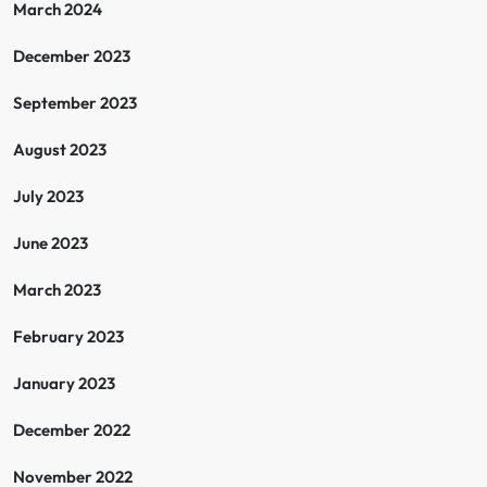
March 2024
December 2023
September 2023
August 2023
July 2023
June 2023
March 2023
February 2023
January 2023
December 2022
November 2022