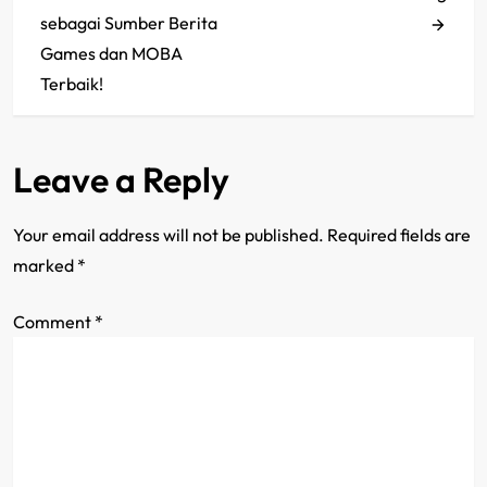
s
sebagai Sumber Berita
t
Games dan MOBA
Terbaik!
n
a
Leave a Reply
v
i
Your email address will not be published.
Required fields are
marked
*
g
Comment
*
a
t
i
o