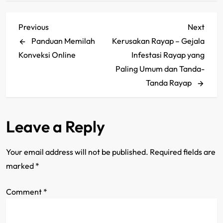
P
Previous
Next
Previous
Next
Post
Post
Panduan Memilah
Kerusakan Rayap – Gejala
o
Konveksi Online
Infestasi Rayap yang
s
Paling Umum dan Tanda-
Tanda Rayap
t
n
Leave a Reply
a
Your email address will not be published.
Required fields are
v
marked
*
i
Comment
*
g