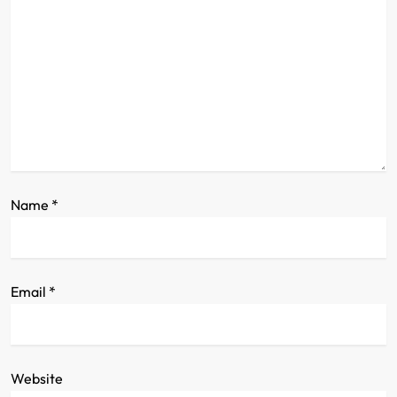
a
t
i
o
n
Name
*
Email
*
Website