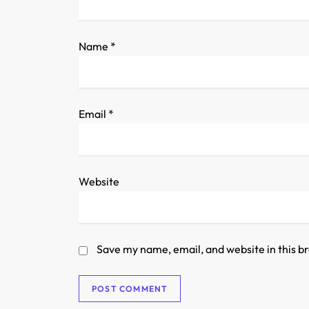
i
o
Name
*
n
Email
*
Website
Save my name, email, and website in this b