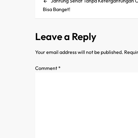
Post
Jantung Sehat Tanpa Ketergantungan 
o
Bisa Banget!
s
t
Leave a Reply
n
Your email address will not be published.
Requir
a
Comment
*
v
i
g
a
t