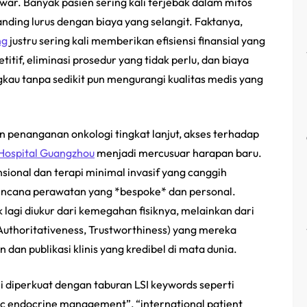
awar. Banyak pasien sering kali terjebak dalam mitos
nding lurus dengan biaya yang selangit. Faktanya,
ng
justru sering kali memberikan efisiensi finansial yang
itif, eliminasi prosedur yang tidak perlu, dan biaya
kau tanpa sedikit pun mengurangi kualitas medis yang
n penanganan onkologi tingkat lanjut, akses terhadap
Hospital Guangzhou
menjadi mercusuar harapan baru.
ional dan terapi minimal invasif yang canggih
encana perawatan yang *bespoke* dan personal.
ak lagi diukur dari kemegahan fisiknya, melainkan dari
Authoritativeness, Trustworthiness
) yang mereka
 dan publikasi klinis yang kredibel di mata dunia.
ni diperkuat dengan taburan LSI keywords seperti
ic endocrine management”, “international patient