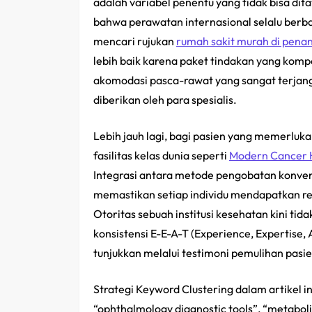
adalah variabel penentu yang tidak bisa dit
bahwa perawatan internasional selalu berba
mencari rujukan
rumah sakit murah di pena
lebih baik karena paket tindakan yang kompet
akomodasi pasca-rawat yang sangat terjang
diberikan oleh para spesialis.
Lebih jauh lagi, bagi pasien yang memerluka
fasilitas kelas dunia seperti
Modern Cancer 
Integrasi antara metode pengobatan konvens
memastikan setiap individu mendapatkan r
Otoritas sebuah institusi kesehatan kini tid
konsistensi E-E-A-T (
Experience, Expertise, 
tunjukkan melalui testimoni pemulihan pasien
Strategi
Keyword Clustering
dalam artikel i
“ophthalmology diagnostic tools”, “metabol