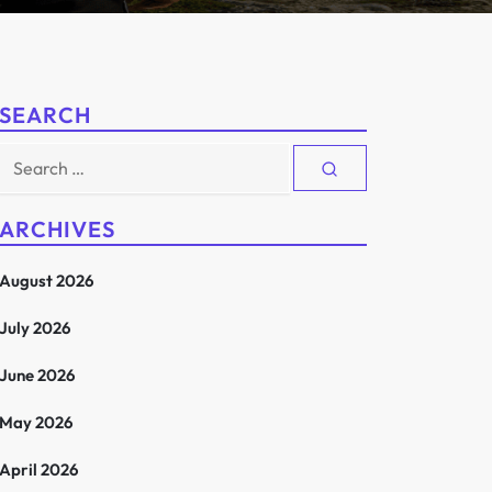
SEARCH
Search
for:
ARCHIVES
August 2026
July 2026
June 2026
May 2026
April 2026