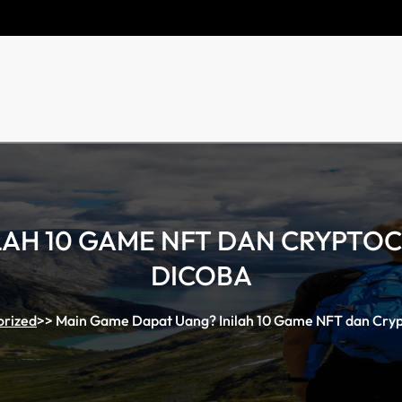
LAH 10 GAME NFT DAN CRYPTO
DICOBA
orized
>>
Main Game Dapat Uang? Inilah 10 Game NFT dan Cryp