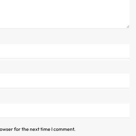
rowser for the next time I comment.