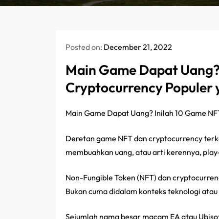
Posted on:
December 21, 2022
Main Game Dapat Uang? 
Cryptocurrency Populer 
Main Game Dapat Uang? Inilah 10 Game NFT
Deretan game NFT dan cryptocurrency terke
membuahkan uang, atau arti kerennya, play
Non-Fungible Token (NFT) dan cryptocurrenc
Bukan cuma didalam konteks teknologi atau
Sejumlah nama besar macam EA atau Ubisof