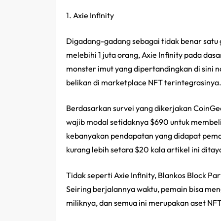
1. Axie Infinity
Digadang-gadang sebagai tidak benar satu 
melebihi 1 juta orang, Axie Infinity pada 
monster imut yang dipertandingkan di sini na
belikan di marketplace NFT terintegrasinya
Berdasarkan survei yang dikerjakan CoinGeck
wajib modal setidaknya $690 untuk membeli 
kebanyakan pendapatan yang didapat pemain
kurang lebih setara $20 kala artikel ini dit
Tidak seperti Axie Infinity, Blankos Block 
Seiring berjalannya waktu, pemain bisa men
miliknya, dan semua ini merupakan aset NFT 