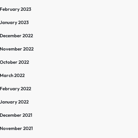
February 2023
January 2023
December 2022
November 2022
October 2022
March 2022
February 2022
January 2022
December 2021
November 2021