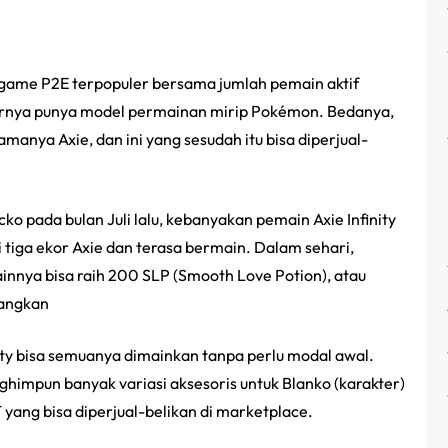
game P2E terpopuler bersama jumlah pemain aktif
dasarnya punya model permainan mirip Pokémon. Bedanya,
manya Axie, dan ini yang sesudah itu bisa diperjual-
.
o pada bulan Juli lalu, kebanyakan pemain Axie Infinity
tiga ekor Axie dan terasa bermain. Dalam sehari,
nya bisa raih 200 SLP (Smooth Love Potion), atau
ayangkan
Party bisa semuanya dimainkan tanpa perlu modal awal.
ghimpun banyak variasi aksesoris untuk Blanko (karakter)
yang bisa diperjual-belikan di marketplace.