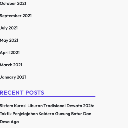
October 2021
September 2021
July 2021
May 2021
April 2021
March 2021
January 2021
RECENT POSTS
Sistem Kurasi Liburan Tradisional Dewata 2026:
Taktik Penjelajahan Kaldera Gunung Batur Dan
Desa Aga