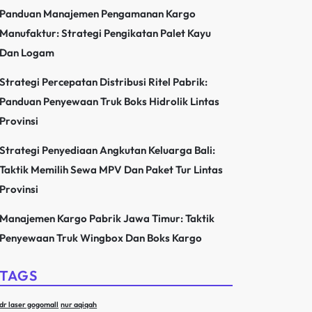
Panduan Manajemen Pengamanan Kargo
Manufaktur: Strategi Pengikatan Palet Kayu
Dan Logam
Strategi Percepatan Distribusi Ritel Pabrik:
Panduan Penyewaan Truk Boks Hidrolik Lintas
Provinsi
Strategi Penyediaan Angkutan Keluarga Bali:
Taktik Memilih Sewa MPV Dan Paket Tur Lintas
Provinsi
Manajemen Kargo Pabrik Jawa Timur: Taktik
Penyewaan Truk Wingbox Dan Boks Kargo
TAGS
dr laser gogomall
nur aqiqah