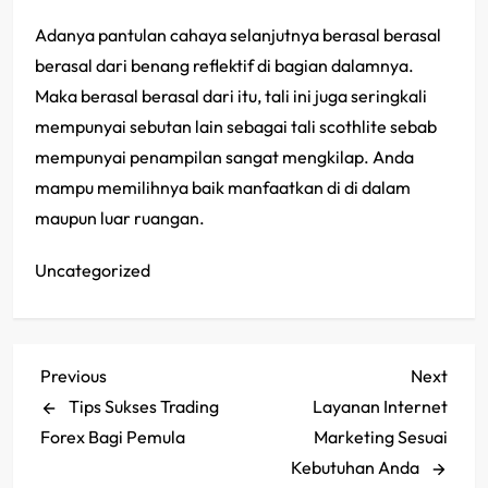
Adanya pantulan cahaya selanjutnya berasal berasal
berasal dari benang reflektif di bagian dalamnya.
Maka berasal berasal dari itu, tali ini juga seringkali
mempunyai sebutan lain sebagai tali scothlite sebab
mempunyai penampilan sangat mengkilap. Anda
mampu memilihnya baik manfaatkan di di dalam
maupun luar ruangan.
Uncategorized
P
Previous
Next
Previous
Next
Post
Post
Tips Sukses Trading
Layanan Internet
o
Forex Bagi Pemula
Marketing Sesuai
s
Kebutuhan Anda