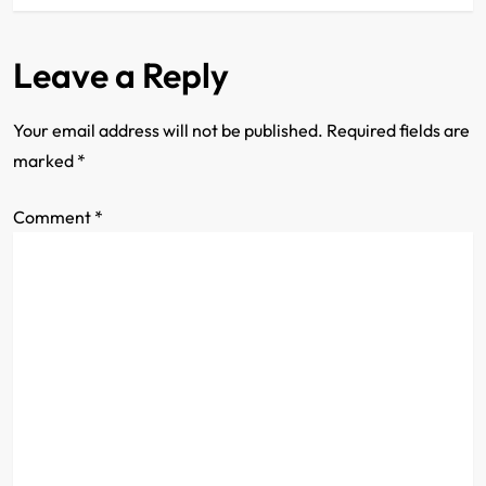
t
Leave a Reply
n
a
Your email address will not be published.
Required fields are
marked
*
v
Comment
i
*
g
a
t
i
o