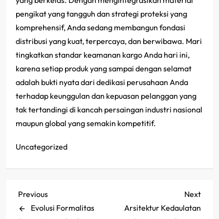
yang berkelas. Dengan mengintegrasikan material
pengikat yang tangguh dan strategi proteksi yang
komprehensif, Anda sedang membangun fondasi
distribusi yang kuat, terpercaya, dan berwibawa. Mari
tingkatkan standar keamanan kargo Anda hari ini,
karena setiap produk yang sampai dengan selamat
adalah bukti nyata dari dedikasi perusahaan Anda
terhadap keunggulan dan kepuasan pelanggan yang
tak tertandingi di kancah persaingan industri nasional
maupun global yang semakin kompetitif.
Uncategorized
P
Previous
Next
Previous
Next
Post
Post
Evolusi Formalitas
Arsitektur Kedaulatan
o