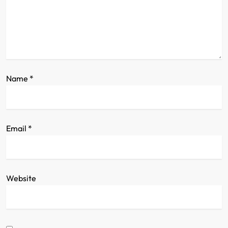
o
n
Name
*
Email
*
Website