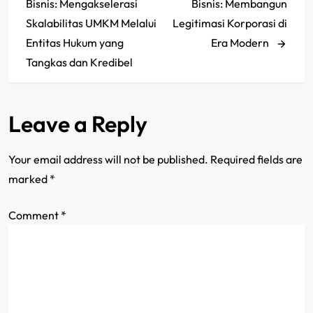
Bisnis: Mengakselerasi
Bisnis: Membangun
s
Skalabilitas UMKM Melalui
Legitimasi Korporasi di
Entitas Hukum yang
Era Modern
t
Tangkas dan Kredibel
n
a
Leave a Reply
v
Your email address will not be published.
Required fields are
i
marked
*
g
Comment
*
a
t
i