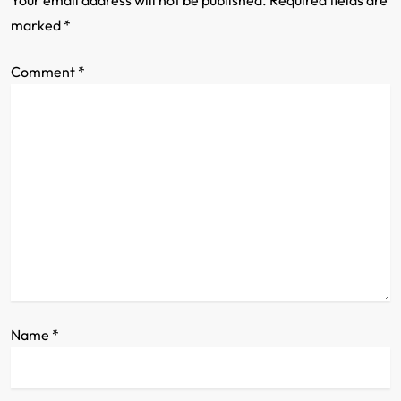
Your email address will not be published.
Required fields are
i
marked
*
g
Comment
*
a
t
i
o
n
Name
*