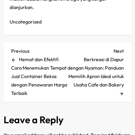
dianjurkan.
Uncategorized
P
Previous
Next
Previous
Next
Post
Post
Hemat dan Efektif:
Berkreasi di Dapur
o
Cara Menemukan Tempat
dengan Nyaman: Panduan
s
Jual Container Bekas
Memilih Apron Ideal untuk
dengan Penawaran Harga
Usaha Cafe dan Bakery
t
Terbaik
n
a
Leave a Reply
v