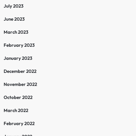
July 2023
June 2023
March 2023
February 2023
January 2023
December 2022
November 2022
October 2022
March 2022
February 2022