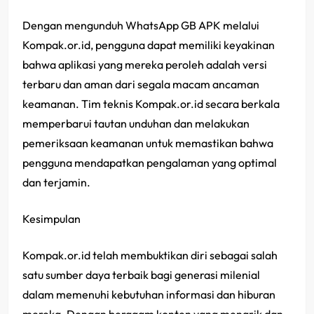
Dengan mengunduh WhatsApp GB APK melalui
Kompak.or.id, pengguna dapat memiliki keyakinan
bahwa aplikasi yang mereka peroleh adalah versi
terbaru dan aman dari segala macam ancaman
keamanan. Tim teknis Kompak.or.id secara berkala
memperbarui tautan unduhan dan melakukan
pemeriksaan keamanan untuk memastikan bahwa
pengguna mendapatkan pengalaman yang optimal
dan terjamin.
Kesimpulan
Kompak.or.id telah membuktikan diri sebagai salah
satu sumber daya terbaik bagi generasi milenial
dalam memenuhi kebutuhan informasi dan hiburan