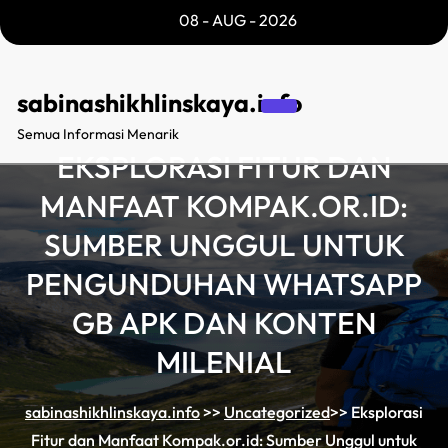
Skip
08 - AUG - 2026
to
content
sabinashikhlinskaya.info
Semua Informasi Menarik
EKSPLORASI FITUR DAN
MANFAAT KOMPAK.OR.ID:
SUMBER UNGGUL UNTUK
PENGUNDUHAN WHATSAPP
GB APK DAN KONTEN
MILENIAL
sabinashikhlinskaya.info
>>
Uncategorized
>>
Eksplorasi
Fitur dan Manfaat Kompak.or.id: Sumber Unggul untuk