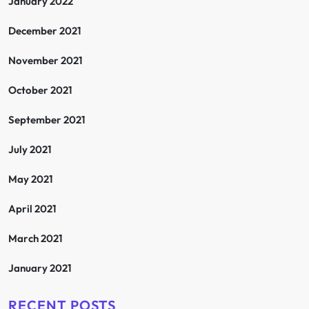
January 2022
December 2021
November 2021
October 2021
September 2021
July 2021
May 2021
April 2021
March 2021
January 2021
RECENT POSTS