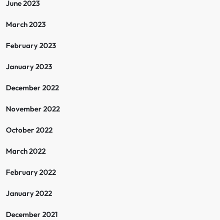
June 2023
March 2023
February 2023
January 2023
December 2022
November 2022
October 2022
March 2022
February 2022
January 2022
December 2021