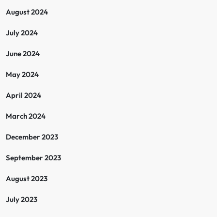
August 2024
July 2024
June 2024
May 2024
April 2024
March 2024
December 2023
September 2023
August 2023
July 2023