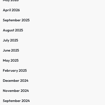
April 2026
September 2025
August 2025
July 2025
June 2025
May 2025
February 2025
December 2024
November 2024
September 2024