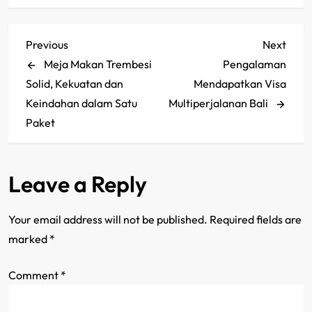
P
Previous
Next
Previous
Next
Post
Post
Meja Makan Trembesi
Pengalaman
o
Solid, Kekuatan dan
Mendapatkan Visa
s
Keindahan dalam Satu
Multiperjalanan Bali
Paket
t
n
Leave a Reply
a
Your email address will not be published.
Required fields are
v
marked
*
i
Comment
*
g