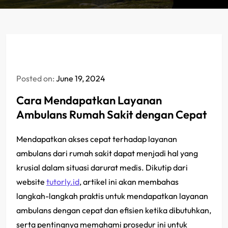
Posted on:
June 19, 2024
Cara Mendapatkan Layanan
Ambulans Rumah Sakit dengan Cepat
Mendapatkan akses cepat terhadap layanan
ambulans dari rumah sakit dapat menjadi hal yang
krusial dalam situasi darurat medis. Dikutip dari
website
tutorly.id
, artikel ini akan membahas
langkah-langkah praktis untuk mendapatkan layanan
ambulans dengan cepat dan efisien ketika dibutuhkan,
serta pentingnya memahami prosedur ini untuk