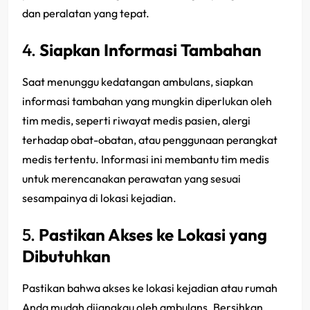
dan peralatan yang tepat.
4.
Siapkan Informasi Tambahan
Saat menunggu kedatangan ambulans, siapkan
informasi tambahan yang mungkin diperlukan oleh
tim medis, seperti riwayat medis pasien, alergi
terhadap obat-obatan, atau penggunaan perangkat
medis tertentu. Informasi ini membantu tim medis
untuk merencanakan perawatan yang sesuai
sesampainya di lokasi kejadian.
5.
Pastikan Akses ke Lokasi yang
Dibutuhkan
Pastikan bahwa akses ke lokasi kejadian atau rumah
Anda mudah dijangkau oleh ambulans. Bersihkan