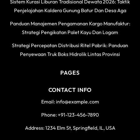
Sistem Kurasi Liburan Tradisional Dewata 2026: Taktik
Penjelajahan Kaldera Gunung Batur Dan Desa Aga
Panduan Manajemen Pengamanan Kargo Manufaktur:
Strategi Pengikatan Palet Kayu Dan Logam
Strategi Percepatan Distribusi Ritel Pabrik: Panduan
Penyewaan Truk Boks Hidrolik Lintas Provinsi
PAGES
CONTACT INFO
Email: info@example.com
Phone: +91-123-456-7890
Address: 1234 Elm St, Springfield, IL, USA