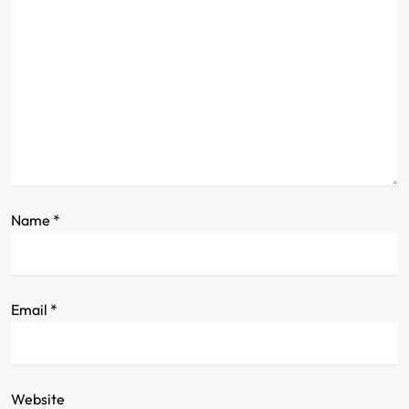
a
t
i
o
n
Name
*
Email
*
Website