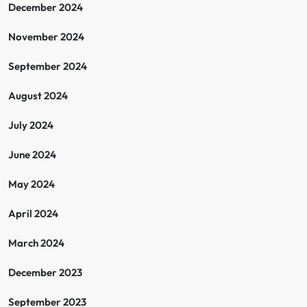
December 2024
November 2024
September 2024
August 2024
July 2024
June 2024
May 2024
April 2024
March 2024
December 2023
September 2023