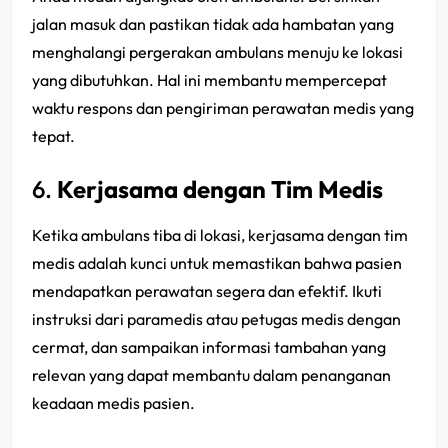
jalan masuk dan pastikan tidak ada hambatan yang
menghalangi pergerakan ambulans menuju ke lokasi
yang dibutuhkan. Hal ini membantu mempercepat
waktu respons dan pengiriman perawatan medis yang
tepat.
6.
Kerjasama dengan Tim Medis
Ketika ambulans tiba di lokasi, kerjasama dengan tim
medis adalah kunci untuk memastikan bahwa pasien
mendapatkan perawatan segera dan efektif. Ikuti
instruksi dari paramedis atau petugas medis dengan
cermat, dan sampaikan informasi tambahan yang
relevan yang dapat membantu dalam penanganan
keadaan medis pasien.