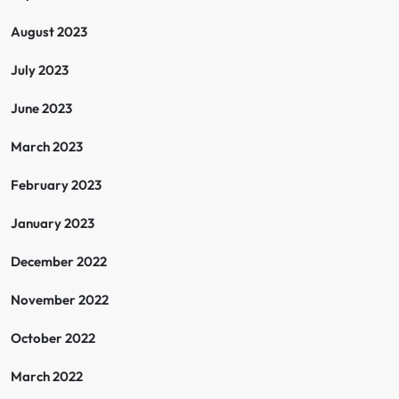
August 2023
July 2023
June 2023
March 2023
February 2023
January 2023
December 2022
November 2022
October 2022
March 2022