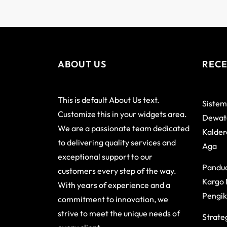
ABOUT US
RECE
This is default About Us text.
Sistem
Customize this in your widgets area.
Dewata
We are a passionate team dedicated
Kalder
to delivering quality services and
Aga
exceptional support to our
Pandu
customers every step of the way.
Kargo 
With years of experience and a
Pengik
commitment to innovation, we
strive to meet the unique needs of
Strateg