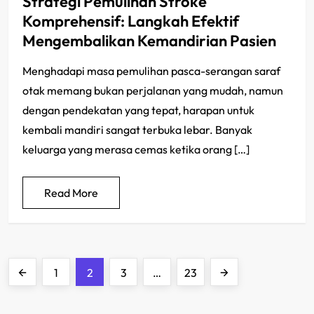
Strategi Pemulihan Stroke
Komprehensif: Langkah Efektif
Mengembalikan Kemandirian Pasien
Menghadapi masa pemulihan pasca-serangan saraf
otak memang bukan perjalanan yang mudah, namun
dengan pendekatan yang tepat, harapan untuk
kembali mandiri sangat terbuka lebar. Banyak
keluarga yang merasa cemas ketika orang […]
Read More
P
Previous
Page
Page
Page
Page
Next
1
2
3
…
23
o
page
page