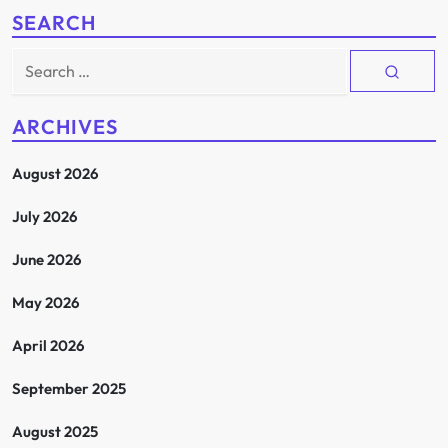
s
SEARCH
t
Search
for:
s
ARCHIVES
p
August 2026
a
July 2026
g
June 2026
i
May 2026
n
April 2026
a
September 2025
t
August 2025